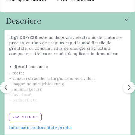
Descriere
Digi DS-782B
este un dispozitiv electronic de cantarire
precisa, cu timp de raspuns rapid la modificarile de
greutate, cu consum redus de energie si structura
compacta, astfel ca are multiple aplicatii in domenii ca:
Retail
, cum ar fi:
- piete;
- vanzari stradale, la targuri sau festivaluri;
- magazine mici (chioscuri);
- minimarketuri;
- fast-food;
- patiserii etc.
HoReCa
, de exemplu in:
VEZI MAI MULT
- restaurante;
- cofetarii etc.
Informatii conformitate produs
Cantarul electronic Digi DS-782
are scala dubla de