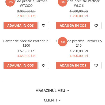
Cantar de precizie Partner
Cantar de precizie Partner
-7%
-3%
WTC600
WLC 6
3.000,00 Lei
1.800,00 Lei
2.800,00 Lei
1.750,00 Lei
ADAUGA IN COS
ADAUGA IN COS
Cantar de precizie Partner PS
Cantar de precizie Partner PS
-5%
1200
210
3.675,00 Lei
4.750,00 Lei
3.650,00 Lei
4.500,00 Lei
ADAUGA IN COS
ADAUGA IN COS
MAGAZINUL MEU
CLIENTI