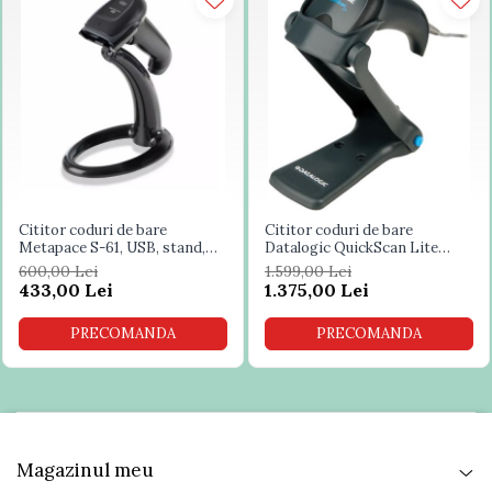
Cititor coduri de bare
Cititor coduri de bare
Metapace S-61, USB, stand,
Datalogic QuickScan Lite
negru
QW2100
600,00 Lei
1.599,00 Lei
433,00 Lei
1.375,00 Lei
PRECOMANDA
PRECOMANDA
Magazinul meu