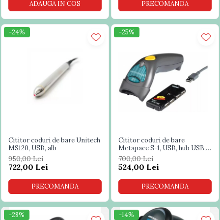
ADAUGA IN COS
PRECOMANDA
-24%
-25%
Cititor coduri de bare Unitech
Cititor coduri de bare
MS120, USB, alb
Metapace S-1, USB, hub USB,
negru
950,00 Lei
700,00 Lei
722,00 Lei
524,00 Lei
PRECOMANDA
PRECOMANDA
-28%
-14%