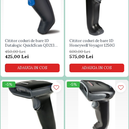
Cititor coduri de bare 1D
Cititor coduri de bare 1D
Datalogic QuickScan QD2130
Honeywell Voyager 1250G
cu stand
450,00 Lei
600,00 Lei
425,00 Lei
575,00 Lei
ADAUGA IN COS
ADAUGA IN COS
-5%
-5%