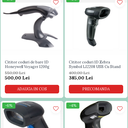
Cititor coduri de bare 1D
Cititor coduri 1D Zebra
Honeywell Voyager 1200g
Symbol LI2208 USB Cu Stand
550,00 Lei
400,00 Lei
500,00 Lei
385,00 Lei
ADAUGA IN COS
PRECOMANDA
-6%
-4%