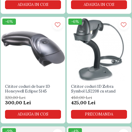
ADAUGA IN COS
ADAUGA IN COS
-6%
-6%
Cititor coduri de bare 1D
Cititor coduri 1D Zebra
Honeywell Eclipse 5145
Symbol LS2208 cu stand
320,00 Lei
450,00 Lei
300,00 Lei
425,00 Lei
ADAUGA IN COS
PRECOMANDA
-9%
-4%