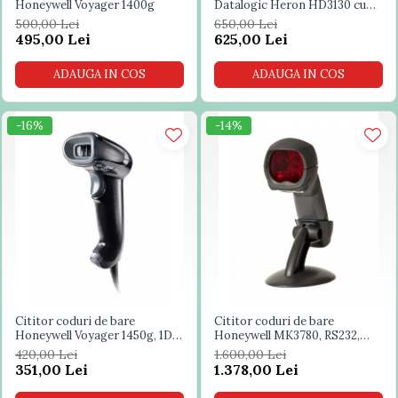
Honeywell Voyager 1400g
Datalogic Heron HD3130 cu
stand
500,00 Lei
650,00 Lei
495,00 Lei
625,00 Lei
ADAUGA IN COS
ADAUGA IN COS
-16%
-14%
Cititor coduri de bare
Cititor coduri de bare
Honeywell Voyager 1450g, 1D,
Honeywell MK3780, RS232,
USB, negru
stand, negru
420,00 Lei
1.600,00 Lei
351,00 Lei
1.378,00 Lei