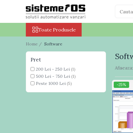
Toate Produsele
Toate Produsele
Case marcat fiscale
Sisteme POS All in One
Home /
Software
Cantare electronice
Soft
Cantare comerciale
Pret
Cantare cu etichetare
Afiseaza
200 Lei - 250 Lei
(1)
Cantare incorporabile
500 Lei - 750 Lei
(1)
Cantare industriale
Peste 1000 Lei
(5)
-25%
Cantare Numaratoare
Cantare platforma
Cantare precizie
Cantare verificare
Procesare numerar