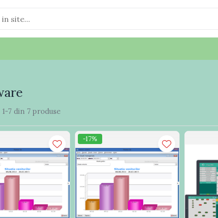
ware
:
1-
7
din
7
produse
-17%