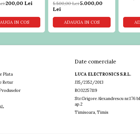
la PC si extragere
Professional
200,00 Lei
5.000,00
Lei
5.500,00 Lei
e
Lei
AUGA IN COS
ADAUGA IN COS
AD
Date comerciale
e Plata
LUCA ELECTRONICS S.R.L.
e Retur
J35/2352/2013
Produselor
RO32257119
Str.Grigore Alexandrescu nr.176 bl
ap.2
AL
Timisoara, Timis