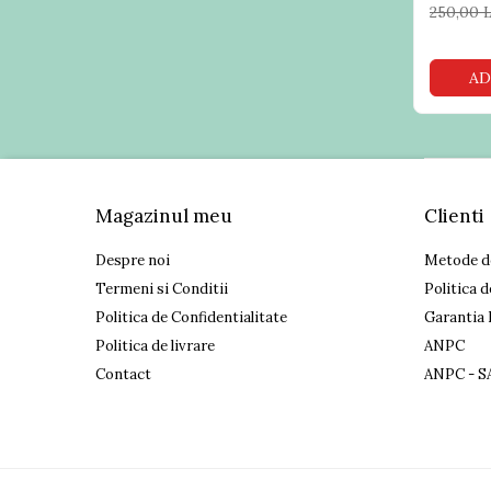
fiscale 
250,00 
Cititoare coduri bare
rapoart
incastrabile
AD
Cititoare coduri bare wireless
Cititoare coduri de bare
industriale
Terminale portabile
Echipamente periferice
Magazinul meu
Clienti
Aparate etichetat
Despre noi
Metode d
Display client
Termeni si Conditii
Politica d
Standuri POS
Politica de Confidentialitate
Garantia 
Verificatoare preturi
Politica de livrare
ANPC
Sertare & Seifuri
Contact
ANPC - S
Consumabile
Etichete autoadezive
Riboane imprimante