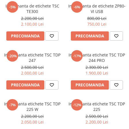
Imprimanta de etichete TSC
Imprimanta de etichete ZP80-
-5%
-6%
TE300
VI USB
2.200,00 Lei
800,00 Lei
2.100,00 Lei
750,00 Lei
PRECOMANDA
PRECOMANDA
Imprimanta etichete TSC TDP
Imprimanta etichete TSC TDP
-20%
-17%
247
244 PRO
2.500,00 Lei
2.300,00 Lei
2.000,00 Lei
1.900,00 Lei
PRECOMANDA
PRECOMANDA
Imprimanta etichete TSC TDP
Imprimanta etichete TSC TDP
-7%
-12%
225 W
225
2.200,00 Lei
2.500,00 Lei
2.050,00 Lei
2.200,00 Lei