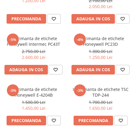
1.200,00 Lei
2.100,00 Lei
2.050,00 Lei
PRECOMANDA
ADAUGA IN COS
Imprimanta de etichete
Imprimanta de etichete
-5%
-4%
Honeywell Intermec PC43T
Honeywell PC23D
2.750,00 Lei
1.300,00 Lei
2.600,00 Lei
1.250,00 Lei
ADAUGA IN COS
ADAUGA IN COS
Imprimanta de etichete
Imprimanta de etichete TSC
-3%
-3%
Honeywell E-4204B
TDP-244
1.500,00 Lei
1.700,00 Lei
1.450,00 Lei
1.650,00 Lei
PRECOMANDA
PRECOMANDA