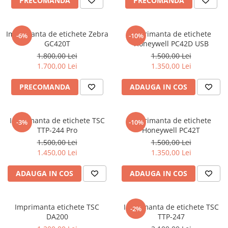
PRECOMANDA
PRECOMANDA
Imprimanta de etichete Zebra
Imprimanta de etichete
-6%
-10%
GC420T
Honeywell PC42D USB
1.800,00 Lei
1.500,00 Lei
1.700,00 Lei
1.350,00 Lei
PRECOMANDA
ADAUGA IN COS
Imprimanta de etichete TSC
Imprimanta de etichete
-3%
-10%
TTP-244 Pro
Honeywell PC42T
1.500,00 Lei
1.500,00 Lei
1.450,00 Lei
1.350,00 Lei
ADAUGA IN COS
ADAUGA IN COS
Imprimanta etichete TSC
Imprimanta de etichete TSC
-2%
DA200
TTP-247