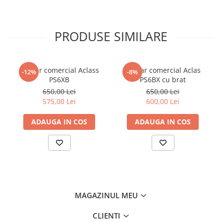
PRODUSE SIMILARE
Cantar comercial Aclass
Cantar comercial Aclas
-12%
-8%
PS6XB
PS6BX cu brat
650,00 Lei
650,00 Lei
575,00 Lei
600,00 Lei
ADAUGA IN COS
ADAUGA IN COS
MAGAZINUL MEU
CLIENTI