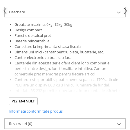
Descriere
Greutate maxima: 6kg, 15kg, 30kg
Design compact
Functie de calcul pret
Baterie reincarcabila
Conectare la imprimanta si casa fiscala
Dimensiuni mici - cantar pentru piata, bucatarie, etc.
Cantar electronic cu brat sau fara
Cantarele din aceasta serie ofera clientilor o combinatie
perfecta intre design, functionalitate intuitiva. Cantare
comerciale pret memorat pentru fiecare articol
Cantarul este portabil si poate memora pana la 1700 articole
PLU, are un display LCD cu 3 linii cu iluminare de fundal.
Interfata RS-232 permite conectare la imprimanta de etichete
sau de bon de cantar, la casa fiscla si PC ceea ce permite
VEZI MAI MULT
integrarea cantarului intr-o multitudine de aplicatii.
Are functie de totalizare si numarare
Informatii conformitate produs
Cantarele comerciale pret redus.
Cantare cu verificare metrologica.
Review-uri
(0)