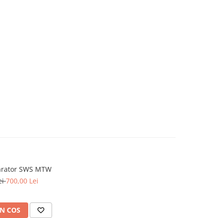
arator SWS MTW
ei
700,00 Lei
N COS