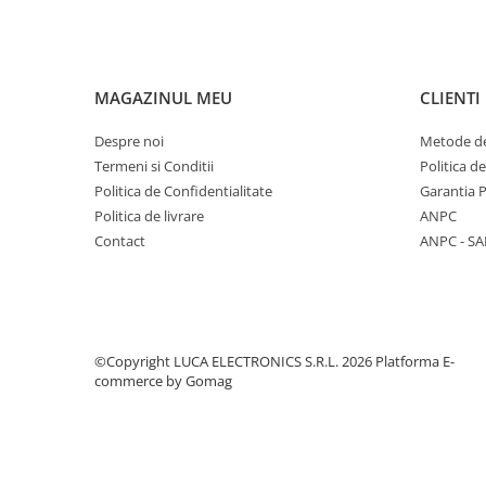
Sisteme Supraveghere Video si
Antiefractie
Sisteme Antiefractie
MAGAZINUL MEU
CLIENTI
Sisteme Supraveghere Video
Software
Despre noi
Metode de
Sisteme acces control si Pontaj
Termeni si Conditii
Politica d
electronic
Politica de Confidentialitate
Garantia 
Politica de livrare
ANPC
Contact
ANPC - SA
©Copyright LUCA ELECTRONICS S.R.L. 2026
Platforma E-
commerce by Gomag