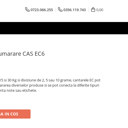
0723.066.255
0356.119.743
0,00
numarare CAS EC6
15 si 30 Kg si diviziune de 2, 5 sau 10 grame, cantarele EC pot
ararea diverselor produse si se pot conecta la diferite tipuri
nta note sau etichete.
A IN COS