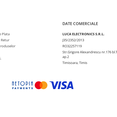
DATE COMERCIALE
 Plata
LUCA ELECTRONICS S.R.L.
e Retur
J35/2352/2013
Produselor
RO32257119
Str.Grigore Alexandrescu nr.176 bl.
ap.2
L
Timisoara, Timis