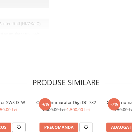
3 intensitati (HI/OK/LO)
si acumulator (6V, 5Ah)
si 12 ore timp de incarcare
PRODUSE SIMILARE
tor SWS DTW
Cantar numarator Digi DC-782
Cantar num
-6%
-7%
50,00 Lei
1.600,00 Lei
1.500,00 Lei
750,00 L
COS
PRECOMANDA
ADAUGA I