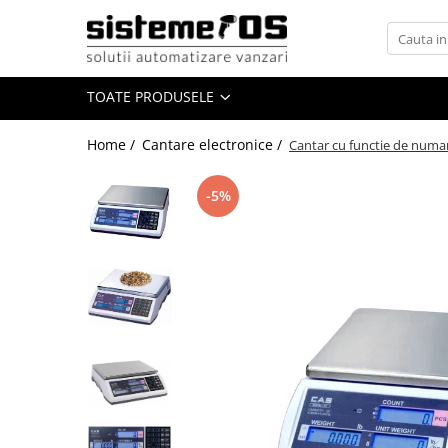
Toate Produsele
TOATE PRODUSELE
Case marcat fiscale
Sisteme POS All in One
Home /
Cantare electronice /
Cantar cu functie de numa
Cantare electronice
Cantare comerciale
-5%
Cantare cu etichetare
Cantare incorporabile
Cantare industriale
Cantare Numaratoare
Cantare platforma
Cantare precizie
Cantare verificare
Procesare numerar