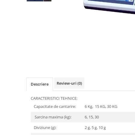
Masini numarat banii
Verificatoare bancnote
Monitoare TouchScreen
Imprimante
Imprimante carduri
Imprimante etichete
Imprimante matriciale
Imprimante portabile
Imprimante termice
Review-uri
(0)
Descriere
Scannere documente profesionale
Cititoare coduri bare & Terminale
CARACTERISTICI TEHNICE:
portabile
Capacitate de cantarire:
6 Kg, 15 KG, 30 KG
Cititoare coduri bare 1D cu fir
Cititoare coduri bare 2D cu fir
Sarcina maxima (kg):
6, 15, 30
Cititoare coduri bare fixe
Diviziune (g):
2 g, 5 g, 10 g