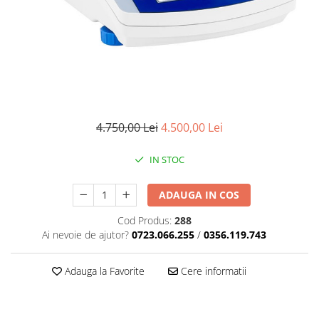
Masini numarat banii
Verificatoare bancnote
Monitoare TouchScreen
Imprimante
Imprimante carduri
Imprimante etichete
4.750,00 Lei
4.500,00 Lei
Imprimante matriciale
Imprimante portabile
IN STOC
Imprimante termice
ADAUGA IN COS
Scannere documente profesionale
Cod Produs:
288
Cititoare coduri bare & Terminale
Ai nevoie de ajutor?
0723.066.255
/
0356.119.743
portabile
Cititoare coduri bare 1D cu fir
Adauga la Favorite
Cere informatii
Cititoare coduri bare 2D cu fir
Cititoare coduri bare fixe