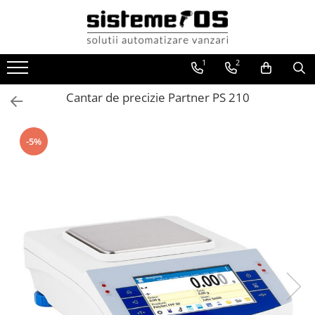
Toate Produsele
1
2
Case marcat fiscale
Sisteme POS All in One
Cantar de precizie Partner PS 210
Cantare electronice
Cantare comerciale
-5%
Cantare cu etichetare
Cantare incorporabile
Cantare industriale
Cantare Numaratoare
Cantare platforma
Cantare precizie
Cantare verificare
Procesare numerar