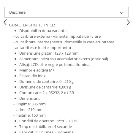
Cititoare coduri bare incastrabile
Cititoare coduri bare wireless
Descriere
Cititoare coduri de bare
industriale
CARACTERISTICI TEHNICE:
Disponibil in doua variante:
Terminale portabile
- cu calibrare externa - varianta implicita de livrare
- cu calibrare interna (pentru domeniile in care acuratetea
Echipamente periferice
cantaririi este foarte importanta)
Aparate etichetat
Dimensiune platan: 128 x 128 mm
Alimentare: priza sau acumulator extern (optional).
Display client
Afisaj: LCD, cifre negre pe fundal iluminat
Standuri POS
Memorie aditiva M+
Platan din inox
Verificatoare preturi
Domeniu de cantarire: 0 - 210 g
Diviziune de cantarire: 0,001 g
Sertare & Seifuri
Comunicare: 2 x RS232, 2 x USB
Consumabile
Dimensiuni:
Etichete autoadezive
- lungime: 335 mm
- latime: 210 mm
Riboane imprimante
- inaltime: 160 mm
Conditii de operare: +15°C - +30°C
Role casa marcat
Timp de stabilizare: 4 secunde
Sisteme POS Refurbished
Fabricat in Uniunea Europeana