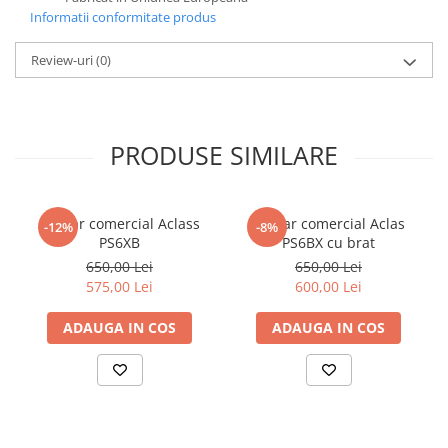
Informatii conformitate produs
Sisteme Supraveghere Video si
Antiefractie
Review-uri
(0)
Sisteme Antiefractie
Sisteme Supraveghere Video
Software
PRODUSE SIMILARE
Sisteme acces control si Pontaj
electronic
Cantar comercial Aclass
Cantar comercial Aclas
-12%
-8%
PS6XB
PS6BX cu brat
650,00 Lei
650,00 Lei
575,00 Lei
600,00 Lei
ADAUGA IN COS
ADAUGA IN COS