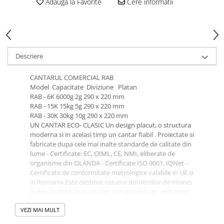
Adauga la Favorite
Cere informatii
Descriere
CANTARUL COMERCIAL RAB
Model Capacitate Diviziune Platan
RAB - 6K 6000g 2g 290 x 220 mm
RAB - 15K 15kg 5g 290 x 220 mm
RAB - 30K 30kg 10g 290 x 220 mm
UN CANTAR ECO- CLASIC Un design placut, o structura
moderna si in acelasi timp un cantar fiabil . Proiectate si
fabricate dupa cele mai inalte standarde de calitate din
lume - Certificate: EC, OIML, CE, NMI, eliberate de
organisme din OLANDA - Certificate ISO 9001, IQNet -
Certificate de conformitate metrologice valabile in UE si
in Romania Este destinat tuturor domeniilor de interes
public (inclusiv tranzactiilor comerciale) sau aplicatiilor
industriale Nu sint necesare nici un fel de alte
VEZI MAI MULT
formalitati pentru punerea in folosinta
CARACTERISTICI: Optional: Double range ; Backlight