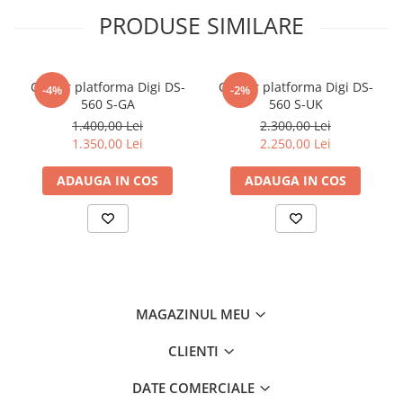
Sursă de alimentare
Sisteme Supraveghere Video si
PRODUSE SIMILARE
Antiefractie
Adaptor AC/DC
Extern, 9-12V
Sisteme Antiefractie
Acumulator, baterie
Acumulator Plumb Acid 7.4V
2000mAh (inclus)
Sisteme Supraveghere Video
Cantar platforma Digi DS-
Cantar platforma Digi DS-
-4%
-2%
560 S-GA
560 S-UK
Software
Caractersitici generale
1.400,00 Lei
2.300,00 Lei
Sisteme acces control si Pontaj
1.350,00 Lei
2.250,00 Lei
Temperatura de
-10+40
electronic
operare (°C)
ADAUGA IN COS
ADAUGA IN COS
Interfețe de
RS232C
conectare
Acte și certificate
Cântarul este omologat, avizat
metrologic (12 luni)
MAGAZINUL MEU
CLIENTI
DATE COMERCIALE