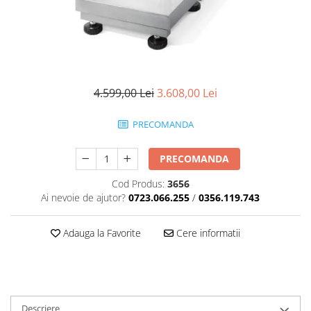
Masini numarat banii
Verificatoare bancnote
Monitoare TouchScreen
Imprimante
Imprimante carduri
4.599,00 Lei
3.608,00 Lei
Imprimante etichete
PRECOMANDA
Imprimante matriciale
Imprimante portabile
PRECOMANDA
Imprimante termice
Cod Produs:
3656
Scannere documente profesionale
Ai nevoie de ajutor?
0723.066.255
/
0356.119.743
Cititoare coduri bare & Terminale
portabile
Adauga la Favorite
Cere informatii
Cititoare coduri bare 1D cu fir
Cititoare coduri bare 2D cu fir
Cititoare coduri bare fixe
Descriere