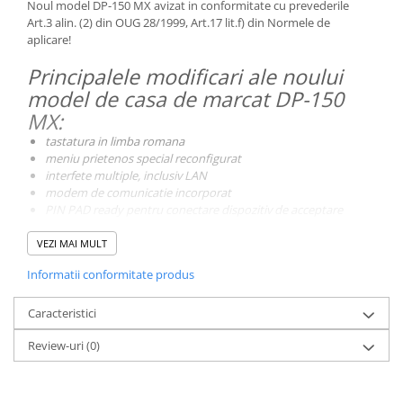
Noul model DP-150 MX avizat in conformitate cu prevederile
Art.3 alin. (2) din OUG 28/1999, Art.17 lit.f) din Normele de
aplicare!
Principalele modificari ale noului
model de casa de marcat DP-150
MX:
tastatura in limba romana
meniu prietenos special reconfigurat
interfete multiple, inclusiv LAN
modem de comunicatie incorporat
PIN PAD ready pentru conectare dispozitiv de acceptare
carduri bancare marca DATECS
SPECIFICATII TEHNICE
VEZI MAI MULT
Numarul maxim de articole care pot fi stocate
Informatii conformitate produs
in baza de date
- Pana la 100.000
Lungime nume articol (PLU)
- Pana la 72 de
caractere
Caracteristici
Tipuri de taxe
- Cote TVA: 5 x cote programabile, 1
Review-uri
(0)
x Scutit TVA; 1 x Alte Taxe
Grupe de articole
- Pana la 99
Departamente
- Pana la 99
Numarul de operatori
- Pana la 30