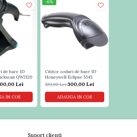
-6%
-6%
ri de bare 1D
Cititor coduri de bare 1D
Cititor c
uickscan QW2120
Honeywell Eclipse 5145
Symbol LS
00,00 Lei
300,00 Lei
320,00 Lei
450,00 L
A IN COS
ADAUGA IN COS
PR
Suport clienti