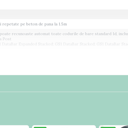
ri repetate pe beton de pana la 1.5m
ate recunoaste automat toate codurile de bare standard 1d, inclu
a Post
ataBar Expanded Stacked; GS1 DataBar Stacked; GS1 DataBar Sta