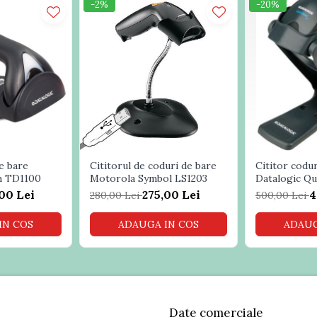
-2%
-20%
e bare
Cititorul de coduri de bare
Cititor codu
h TD1100
Motorola Symbol LS1203
Datalogic Q
00 Lei
275,00 Lei
4
280,00 Lei
500,00 Lei
IN COS
ADAUGA IN COS
ADAUG
Date comerciale