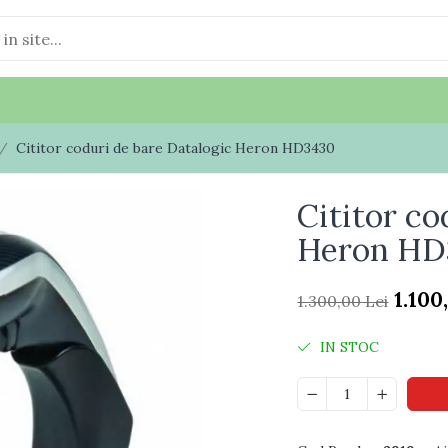
 /
Cititor coduri de bare Datalogic Heron HD3430
Cititor co
Heron HD
1.100
1.300,00 Lei
IN STOC