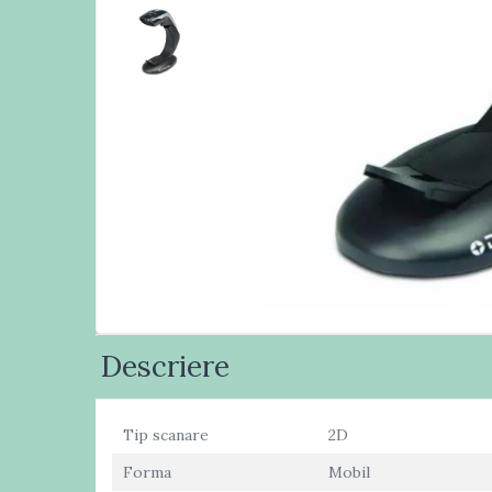
Masini numarat banii
Verificatoare bancnote
Monitoare TouchScreen
Imprimante
Imprimante carduri
Imprimante etichete
Imprimante matriciale
Imprimante portabile
Imprimante termice
Scannere documente
profesionale
Descriere
Cititoare coduri bare & Terminale
portabile
Cititoare coduri bare 1D cu fir
Tip scanare
2D
Cititoare coduri bare 2D cu fir
Forma
Mobil
Cititoare coduri bare fixe