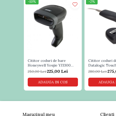
Role casa marcat
-10%
-2%
Sisteme POS Refurbished
Sisteme Supraveghere Video si
Antiefractie
Sisteme Antiefractie
Sisteme Supraveghere Video
Software
Sisteme acces control si Pontaj
electronic
Cititor coduri de bare
Cititor coduri d
Honeywell Youjie YJ3300
Datalogic Touc
USB
225,00 Lei
275,
250,00 Lei
280,00 Lei
ADAUGA IN COS
ADAUGA 
Magazinul meu
Clienti