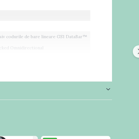
siv codurile de bare lineare GS1 DataBar™
cked Omnidirectional