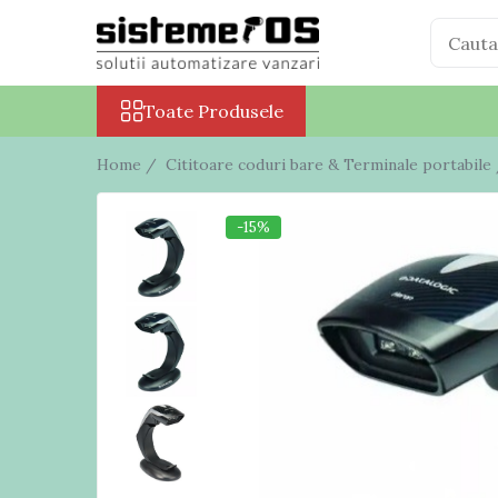
Toate Produsele
Toate Produsele
Case marcat fiscale
Sisteme POS All in One
Home /
Cititoare coduri bare & Terminale portabile
Cantare electronice
Cantare comerciale
-15%
Cantare cu etichetare
Cantare incorporabile
Cantare industriale
Cantare Numaratoare
Cantare platforma
Cantare precizie
Cantare verificare
Procesare numerar