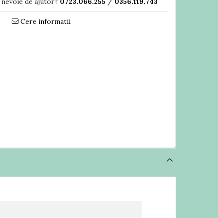
 nevoie de ajutor?
0723.066.255
/
0356.119.743
Cere informatii