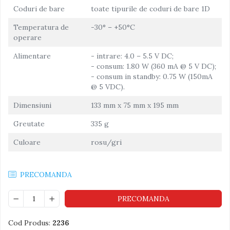
Coduri de bare
toate tipurile de coduri de bare 1D
Temperatura de
-30° – +50°C
operare
Alimentare
- intrare: 4.0 – 5.5 V DC;
- consum: 1.80 W (360 mA @ 5 V DC);
- consum in standby: 0.75 W (150mA
@ 5 VDC).
Dimensiuni
133 mm x 75 mm x 195 mm
Greutate
335 g
Culoare
rosu/gri
PRECOMANDA
PRECOMANDA
Cod Produs:
2236