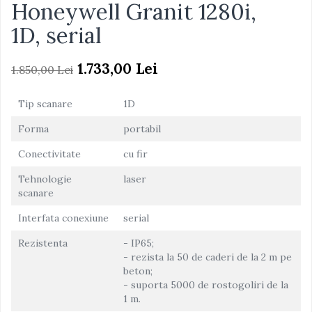
Honeywell Granit 1280i,
1D, serial
1.733,00 Lei
1.850,00 Lei
Tip scanare
1D
Forma
portabil
Conectivitate
cu fir
Tehnologie
laser
scanare
Interfata conexiune
serial
Rezistenta
- IP65;
- rezista la 50 de caderi de la 2 m pe
beton;
- suporta 5000 de rostogoliri de la
1 m.