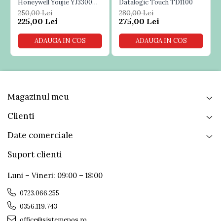
-logistica.
Honeywell Youjie YJ3300
Datalogic Touch TD1100
USB
Honeywell Granit 1280IFR-3SER este un cititor laser,
250,00 Lei
280,00 Lei
scaneaza orice cod de bare 1D aflat intre 8.9 cm si 16.5 m,
225,00 Lei
275,00 Lei
rezistent la vibratii si temperaturi foarte mici. Se poate
conecta prin interfata serial. Pachetul include cablu serial
ADAUGA IN COS
ADAUGA IN COS
(RS232, spiralat, DB9, 3 m). Alte accesorii (cradle,
alimentator) se achizitioneaza separat.
Magazinul meu
Clienti
Date comerciale
Suport clienti
Luni – Vineri: 09:00 – 18:00
0723.066.255
0356.119.743
office@sistemepos.ro