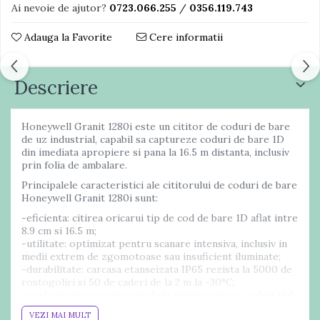
Ai nevoie de ajutor?
0723.066.255
/
0356.119.743
Adauga la Favorite
Cere informatii
Descriere
Honeywell Granit 1280i este un cititor de coduri de bare
de uz industrial, capabil sa captureze coduri de bare 1D
din imediata apropiere si pana la 16.5 m distanta, inclusiv
prin folia de ambalare.
Principalele caracteristici ale cititorului de coduri de bare
Honeywell Granit 1280i sunt:
-eficienta: citirea oricarui tip de cod de bare 1D aflat intre
8.9 cm si 16.5 m;
-utilitate: optimizat pentru scanare intensiva, inclusiv in
medii extrem de zgomotoase sau insuficient iluminate;
-durabilitate: carcasa etanseizata IP65 rezista la 5000 de
rostogoliri si 50 de caderi de la 2 m la -30°C;
-performanta: recunoaste de la prima scanare coduri slab
imprimate si deterioarate;
VEZI MAI MULT