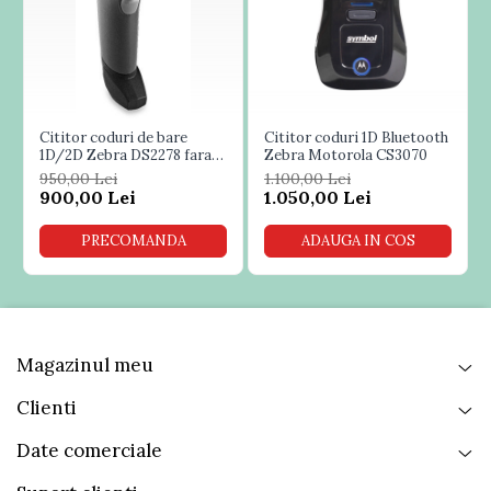
depozite en-gros de mari
dimensiuni, biblioteci,
transporturi, servicii
postale, industriale si
Cititor coduri de bare
Cititor coduri 1D Bluetooth
1D/2D Zebra DS2278 fara
Zebra Motorola CS3070
managementul
baza
950,00 Lei
1.100,00 Lei
900,00 Lei
1.050,00 Lei
productiei, toate acestea
PRECOMANDA
ADAUGA IN COS
datorita distantei mari de
aproape 300m de
transmitere a datelor.
Magazinul meu
Clienti
Specificatii:
Simbologii citite: 2D codes
Date comerciale
Adancimea campului de scanare: 15-800mm
Rezolutia de citire : 0.1mm (3 mil)