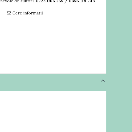
 nevoie de ajutor?
0723.066.255
/
0356.119.743
Cere informatii