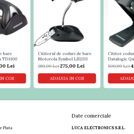
e bare
Cititorul de coduri de bare
Cititor codu
h TD1100
Motorola Symbol LS1203
Datalogic Q
00 Lei
275,00 Lei
4
280,00 Lei
500,00 Lei
IN COS
ADAUGA IN COS
ADAUG
Date comerciale
e Plata
LUCA ELECTRONICS S.R.L.