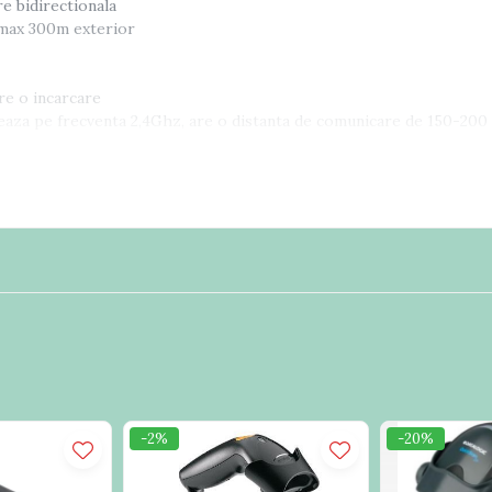
e bidirectionala
 max 300m exterior
ore o incarcare
aza pe frecventa 2,4Ghz, are o distanta de comunicare de 150-200 m
9, Code 93, Code 128, EAN128, Coda bar, Industrial 2 of 5, Interlea
-2%
-20%