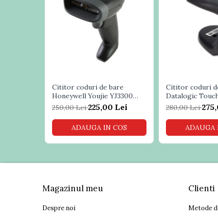
Role casa marcat
Sisteme POS Refurbished
Sisteme Supraveghere Video si
Antiefractie
Sisteme Antiefractie
Sisteme Supraveghere Video
Software
Cititor coduri de bare
Cititor coduri d
Sisteme acces control si Pontaj
Honeywell Youjie YJ3300
Datalogic Touc
electronic
USB
225,00 Lei
275,
250,00 Lei
280,00 Lei
ADAUGA IN COS
ADAUGA 
Magazinul meu
Clienti
Despre noi
Metode d