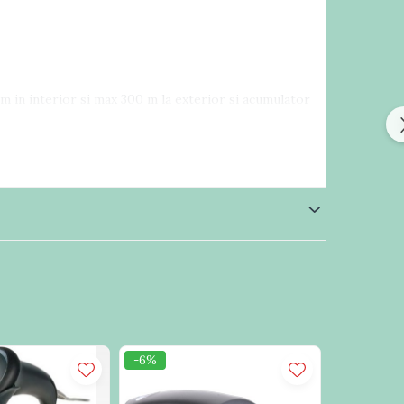
 in interior si max 300 m la exterior si acumulator
ve 2 of 5, Matrix 2 of 5, MSI, Zip Code
-6%
-6%