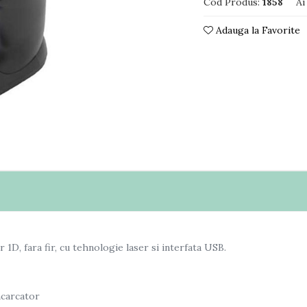
Cod Produs:
1858
Ai
Adauga la Favorite
1D, fara fir, cu tehnologie laser si interfata USB.
ncarcator