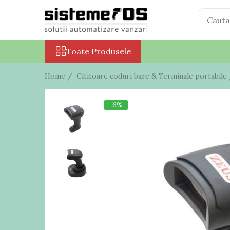
Toate Produsele
Toate Produsele
Case marcat fiscale
Sisteme POS All in One
Home /
Cititoare coduri bare & Terminale portabile
Cantare electronice
Cantare comerciale
-6%
Cantare cu etichetare
Cantare incorporabile
Cantare industriale
Cantare Numaratoare
Cantare platforma
Cantare precizie
Cantare verificare
Procesare numerar