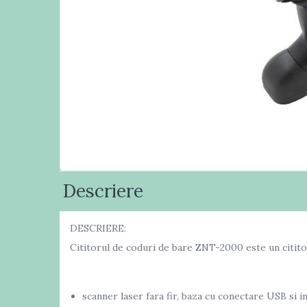
Masini numarat banii
Verificatoare bancnote
Monitoare TouchScreen
Imprimante
Imprimante carduri
Imprimante etichete
Imprimante matriciale
Imprimante portabile
Imprimante termice
Descriere
Scannere documente
profesionale
Cititoare coduri bare & Terminale
DESCRIERE:
portabile
Cititorul de coduri de bare ZNT-2000 este un cititor 
Cititoare coduri bare 1D cu fir
Cititoare coduri bare 2D cu fir
scanner laser fara fir, baza cu conectare USB si i
Cititoare coduri bare fixe