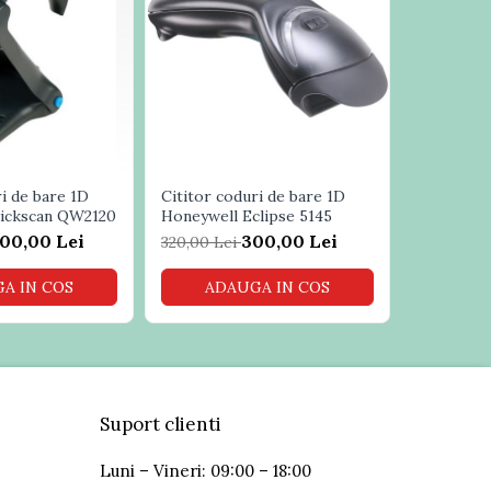
ri de bare 1D
Cititor coduri de bare 1D
Cititor c
uickscan QW2120
Honeywell Eclipse 5145
Symbol LS
00,00 Lei
300,00 Lei
320,00 Lei
450,00 L
A IN COS
ADAUGA IN COS
PR
Suport clienti
Luni – Vineri: 09:00 – 18:00