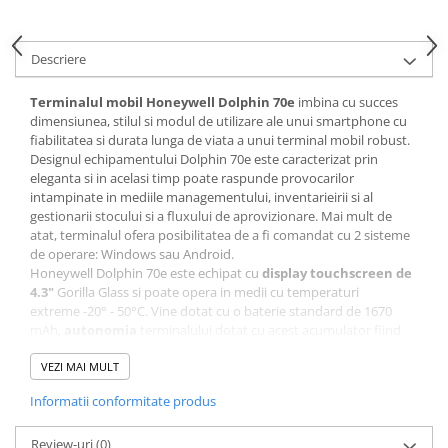
Descriere
Terminalul mobil Honeywell Dolphin 70e
imbina cu succes
dimensiunea, stilul si modul de utilizare ale unui smartphone cu
fiabilitatea si durata lunga de viata a unui terminal mobil robust.
Designul echipamentului Dolphin 70e este caracterizat prin
eleganta si in acelasi timp poate raspunde provocarilor
intampinate in mediile managementului, inventarieirii si al
gestionarii stocului si a fluxului de aprovizionare. Mai mult de
atat, terminalul ofera posibilitatea de a fi comandat cu 2 sisteme
de operare: Windows sau Android.
Honeywell Dolphin 70e este echipat cu
display touchscreen de
4.3"
Gorilla Glass si poate opera in medii cu temperaturi
extreme -20° - 50°C. Vine dotat cu o baterie standard de 1670
mAh,
autonomia
terminalului dotat cu acest acumulator fiind
de
peste 7.5 ore
operare.
Poate fi folosit in aplicatii precum :
VEZI MAI MULT
managementul si inventarierea magazinului / depozitului;
Informatii conformitate produs
inventarierea mijloacelor fixe;
managementul preturilor si a termenelor de valabilitate
Review-uri
pentru produsele din raft;
(0)