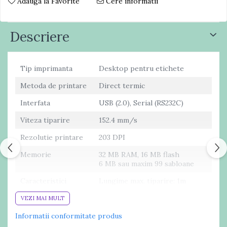
Adauga la Favorite
Cere informatii
Descriere
Tip imprimanta
Desktop pentru etichete
Metoda de printare
Direct termic
Interfata
USB (2.0), Serial (RS232C)
Viteza tiparire
152.4 mm/s
Rezolutie printare
203 DPI
Memorie
32 MB RAM, 16 MB flash
6 MB sau maxim 99 sabloane
Caracteristici
Lungime max. tiparire: 1m
consumabil
latime max. tiparire: 56mm
VEZI MAI MULT
diametru rola min. 25.4mm,
max.: 127mm
Informatii conformitate produs
latime rola: 19 - 63mm