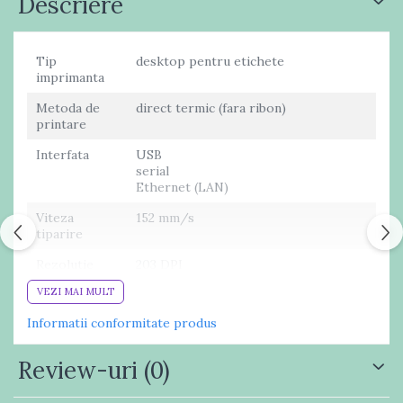
Descriere
Tip
desktop pentru etichete
imprimanta
Metoda de
direct termic (fara ribon)
printare
Interfata
USB
serial
Ethernet (LAN)
Viteza
152 mm/s
tiparire
Rezolutie
203 DPI
printare
VEZI MAI MULT
Memorie
128 MB Flash
Informatii conformitate produs
64 MB SDRAM
Caracteristici
latime hartie : 114 mm (108 mm zona
Review-uri
(0)
consumabil
printabila)
diametru exterior rola : 127 mm maxim