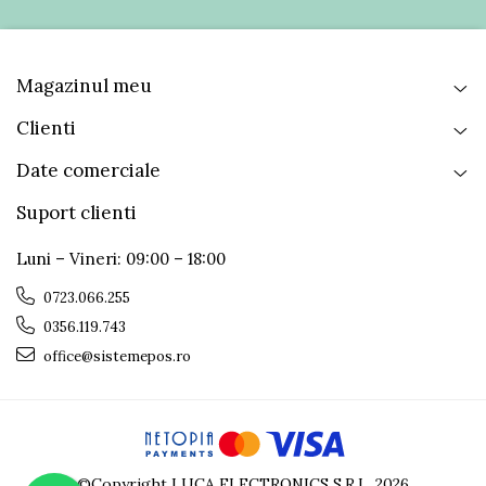
Dimensiuni
172 x 165 x 195 mm (W x H x L)
Greutate
1.5 kg
Magazinul meu
Temperatura
5°C to 40°C
de operare
umiditate: 25 - 85%
Clienti
Date comerciale
Suport clienti
Luni – Vineri: 09:00 – 18:00
0723.066.255
0356.119.743
office@sistemepos.ro
©Copyright LUCA ELECTRONICS S.R.L. 2026