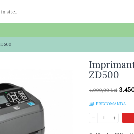
ZD500
Imprimant
ZD500
3.45
4.000,00 Lei
PRECOMANDA