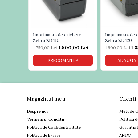
Role casa marcat
alimentare
Sisteme POS Refurbished
Pachetul
cablu USB
Sisteme Supraveghere Video si
contine
adaptor
cablu de alimentare
Antiefractie
Sisteme Antiefractie
Imprimanta de etichete
Altele
limbaje de programare: ZPL
Imprimanta de 
Zebra ZD410
real time clock
Zebra ZD420
Sisteme Supraveghere Video
LCD user interface
1.500,00 Lei
1.
1.750,00 Lei
1.900,00 Lei
Software
Dimensiuni
193x191x254 mm (WxHxD)
Sisteme acces control si Pontaj
PRECOMANDA
ADAUGA 
electronic
Greutate
2.2 Kg
Temperatura
4.4°C - 41°C
de operare
umiditate: 5% - 95%
Magazinul meu
Clienti
Despre noi
Metode d
Termeni si Conditii
Politica d
Politica de Confidentialitate
Garantia 
Politica de livrare
ANPC