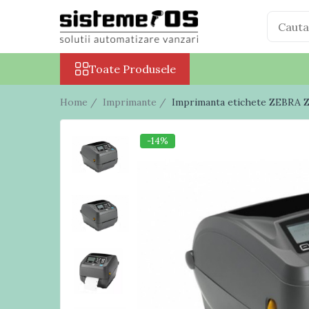
Toate Produsele
Toate Produsele
Case marcat fiscale
Sisteme POS All in One
Home /
Imprimante /
Imprimanta etichete ZEBRA 
Cantare electronice
Cantare comerciale
-14%
Cantare cu etichetare
Cantare incorporabile
Cantare industriale
Cantare Numaratoare
Cantare platforma
Cantare precizie
Cantare verificare
Procesare numerar