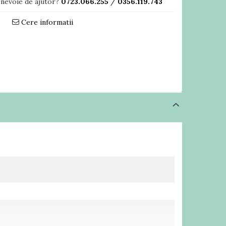
 nevoie de ajutor?
0723.066.255
/
0356.119.743
Cere informatii