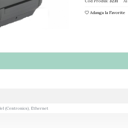
Cod Produs:
3231
Ai
Adauga la Favorite
lel (Centronics), Ethernet