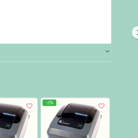
th EAN 2 or 5 digit extensions, Plessey,
aBar (formerly RSS)
-2%
-6%