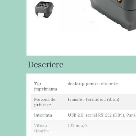
Masini numarat banii
Verificatoare bancnote
Monitoare TouchScreen
Imprimante
Imprimante carduri
Imprimante etichete
Imprimante matriciale
Descriere
Imprimante portabile
Imprimante termice
Tip
desktop pentru etichete
Scannere documente
imprimanta
profesionale
Metoda de
transfer termic (cu ribon)
Cititoare coduri bare & Terminale
printare
portabile
Cititoare coduri bare 1D cu fir
Interfata
USB 2.0, serial RS-232 (DB9), Para
Cititoare coduri bare 2D cu fir
Viteza
102 mm/s
tiparire
Cititoare coduri bare fixe