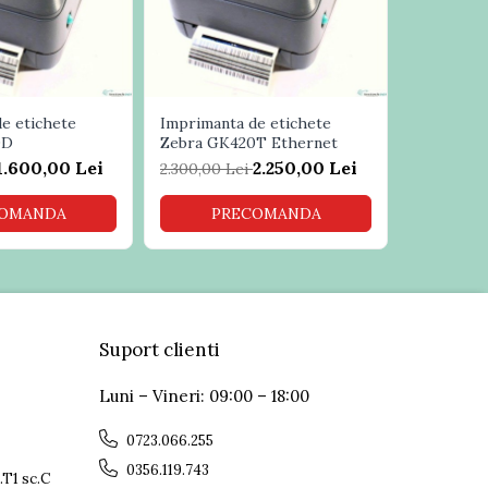
e etichete
Imprimanta de etichete
Imprimant
0D
Zebra GK420T Ethernet
Zebra TLP
1.600,00 Lei
2.250,00 Lei
2.300,00 Lei
2.500,00 
OMANDA
PRECOMANDA
PR
Suport clienti
Luni – Vineri: 09:00 – 18:00
0723.066.255
0356.119.743
.T1 sc.C