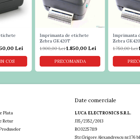
etichete
Imprimanta de etichete
Imprimanta d
Zebra GK420T
Zebra GK42
850,00 Lei
1.850,00 Lei
1.900,00 Lei
1.750,00 Lei
IN COS
PRECOMANDA
PREC
Date comerciale
e Plata
LUCA ELECTRONICS S.R.L.
e Retur
J35/2352/2013
Produselor
RO32257119
Str.Grigore Alexandrescu nr.176 bl