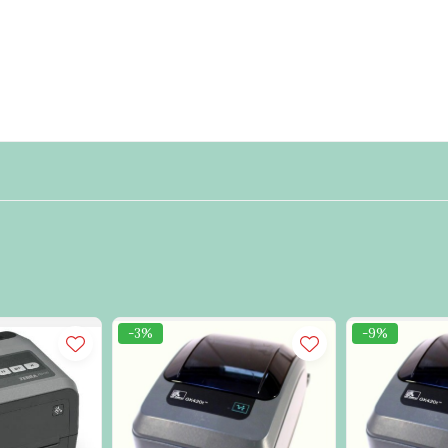
 mm
 0.305 mm
ete: 127 mm
m, 35 mm, 37.1 mm, 76 mm
9.2 mm
de 128, UPC-A, UPC-E, EAN-8, EAN-13, EAN-14, UPC-A and UPC-E wi
ial 2 of 5, Interleaved 2 of 5, LOGMARS, MSI, Codabar, and GS1 Dat
9, Maxicode, Codablock, Data Matrix, QR code, Aztec
-3%
-9%
V2 - Soft creare etichete