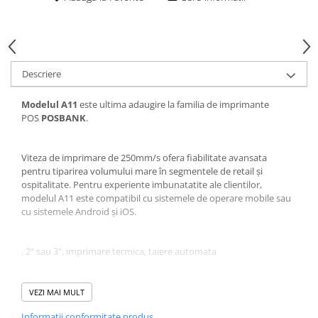
Descriere
Modelul A11
este ultima adaugire la familia de imprimante
POS
POSBANK
.
Viteza de imprimare de 250mm/s ofera fiabilitate avansata
pentru tiparirea volumului mare în segmentele de retail și
ospitalitate. Pentru experiente imbunatatite ale clientilor,
modelul A11 este compatibil cu sistemele de operare mobile sau
cu sistemele Android și iOS.
. 2" sau 3", imprimare termica, taiere automata
Viteza de imprimare rapida de 250mm/s
VEZI MAI MULT
Fiabilitate avansata pentru imprimarea unui volum mare
Informatii conformitate produs