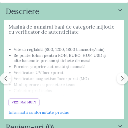
Descriere
Maşină de numărat bani de categorie mijlocie
cu verificator de autenticitate
Viteză reglabilă (800, 1200, 1800 bancnote/min)
Se poate folosi pentru RON, EURO, HUF, USD şi
alte bancnote precum şi tichete de masă
Pornire şi oprire automată şi manuală
Verificator UV încorporat
Verificator magnetism încorporat (MG)
Mod operare cu presetare teanc
Colector praf inclus
Tensiune de alimentare: 230V
Dimensiuni: 270 x 248 x 245 mm
VEZI MAI MULT
Greutate: 6.8 kg
Informatii conformitate produs
Review-uri
(0)