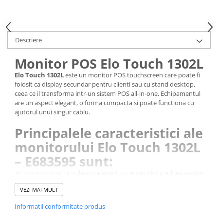
Descriere
Monitor POS Elo Touch 1302L
Elo Touch 1302L
este un monitor POS touchscreen care poate fi
folosit ca display secundar pentru clienti sau cu stand desktop,
ceea ce il transforma intr-un sistem POS all-in-one. Echipamentul
are un aspect elegant, o forma compacta si poate functiona cu
ajutorul unui singur cablu.
Principalele caracteristici ale
monitorului Elo Touch 1302L
– E683595 sunt:
✔Forma compacta si design elegant, cu ecran de tip edge-to-edge
✔Functionare cu un simplu cablu USB Type C ce sustine
VEZI MAI MULT
alimentarea cu energie, semnalul video si tehnologia touch
✔Porturi fizice suficiente pentru conectarea perifericelor
Informatii conformitate produs
✔Certificare IPX1 pentru partea frontala