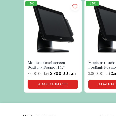
Dot pitch
0.107(H) 
Role casa marcat
-7%
-17%
Sisteme POS Refurbished
Luminozitate
350cd/ m
Sisteme Supraveghere Video si
Contrast:
600:1
Antiefractie
Consum
≤30W
Sisteme Antiefractie
Sisteme Supraveghere Video
Dimensiune ecran
360(L)*2
LCD
Software
Dimensiune ecran
335(L)*2
Sisteme acces control si Pontaj
electronic
Dimensiune baza
280(W)*2
Monitor touchscreen
Monitor touchs
Inaltime totala
390mm
PosBank Posmo II 17"
PosBank Posmo 
2.800,00 Lei
2.
3.000,00 Lei
3.000,00 Lei
Rotatie max
100°
ADAUGA IN COS
ADAUGA 
Functii
Monitor touch capacitiv pentru PC
produs
Carcasa solida
Port : VGA si USB
Rezolutie max. 1024×768