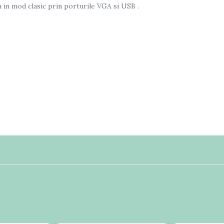
a in mod clasic prin porturile VGA si USB .
acitiv
C
:3 diagonal)
8(V) pixel