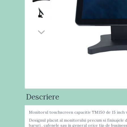
Masini numarat banii
Verificatoare bancnote
Monitoare TouchScreen
Imprimante
Imprimante carduri
Imprimante etichete
Imprimante matriciale
Imprimante portabile
Imprimante termice
Scannere documente
profesionale
Cititoare coduri bare & Terminale
Descriere
portabile
Cititoare coduri bare 1D cu fir
Monitorul touchscreen capacitiv TM150 de 15 inch vine
Cititoare coduri bare 2D cu fir
Designul placut al monitorului precum si finisajele d
Cititoare coduri bare fixe
baruri , cafenele sau in general orice tip de business