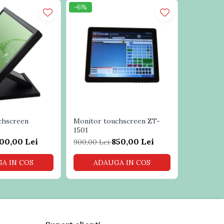
-6%
-6%
chscreen
Monitor touchscreen ZT-
Monitor 
1501
BeTouch 
00,00 Lei
850,00 Lei
900,00 Lei
1.600,00 
A IN COS
ADAUGA IN COS
ADA