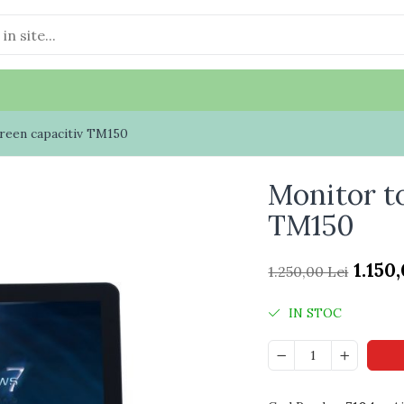
reen capacitiv TM150
Monitor t
TM150
1.150
1.250,00 Lei
IN STOC