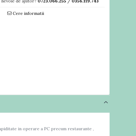
i nevoie de ajutor?
0723.066.255
/
0356.119.743
Cere informatii
 rapiditate in operare a PC precum restaurante ,