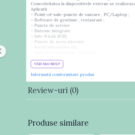
Conectivitatea la dispozitivele externe se realizeaz
Cititoare coduri bare
Aplicatii
incastrabile
– Point-of-sale-puncte de vanzare , PC/Laptop ;
– Software de gestiune , restaurant ;
Cititoare coduri bare wireless
– Puncte de service
– Sisteme integrate
Cititoare coduri de bare
– Info-Kiosk (KIS)
industriale
– Puncte de acces internet
– Jocuri interactive etc.
Terminale portabile
– Aplicatii restaurante , hoteluri
Echipamente periferice
Pretul produsului include tva si timbru verde .
Aparate etichetat
VEZI MAI MULT
Monitor touchscreen capacitiv TM150
Display client
Informatii conformitate produs
Parametri
Ecran LCD
Touch Cap
Standuri POS
produs
Review-uri
(0)
Alimentare
DC 12V 2A
Verificatoare preturi
Temp.stocare
-10°~60°
Sertare & Seifuri
Temp.lucru
10°~40°C
Consumabile
Dimensiune ecran
15 inch (4
Etichete autoadezive
Produse similare
Rezolutie
1024(H)×76
Riboane imprimante