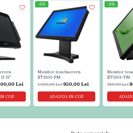
×0.372(V)mm
-5%
-5%
2
90(W)*50(D)mm
60(W)mm
10(H)*50(D)mm
creen
Monitor touchscreen
Monitor tou
II 15"
ZT1501-PM
ZT1501-TM
500,00 Lei
950,00 Lei
9
1.000,00 Lei
950,00 Lei
IN COS
ADAUGA IN COS
ADAUG