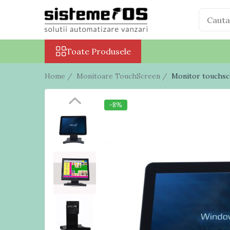
Toate Produsele
Toate Produsele
Case marcat fiscale
Sisteme POS All in One
Home /
Monitoare TouchScreen /
Monitor touchsc
Cantare electronice
Cantare comerciale
-8%
Cantare cu etichetare
Cantare incorporabile
Cantare industriale
Cantare Numaratoare
Cantare platforma
Cantare precizie
Cantare verificare
Procesare numerar