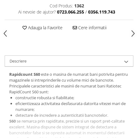
Cititoare coduri bare incastrabile
Cod Produs:
1362
Cititoare coduri bare wireless
Ai nevoie de ajutor?
0723.066.255
/
0356.119.743
Cititoare coduri de bare
industriale
Adauga la Favorite
Cere informatii
Terminale portabile
Echipamente periferice
Aparate etichetat
Descriere
Display client
Standuri POS
Rapidcount S60
este o masina de numarat bani potrivita pentru
magazinele si intreprinderile cu volume mici de bancnote.
Verificatoare preturi
Principalele caracteristici ale masinii de numarat bani Ratiotec
Sertare & Seifuri
RapidCount S60 sunt:
constructie robusta si fiabilitate;
Consumabile
eficientizeaza activitatea desfasurata datorita vitezei mari de
Etichete autoadezive
numarare;
detectare de incredere a autenticitatii bancnotelor.
Riboane imprimante
S60
se remarca prin rapiditate, precizie si un raport pret-calitate
Role casa marcat
excelent. Masina dispune de sistem integrat de detectare a
bancnotelor false si se opreste automat in momentul detectarii
Sisteme POS Refurbished