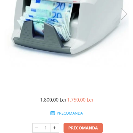
Masini numarat banii
Verificatoare bancnote
Monitoare TouchScreen
Imprimante
Imprimante carduri
Imprimante etichete
Imprimante matriciale
Imprimante portabile
Imprimante termice
Scannere documente profesionale
Cititoare coduri bare & Terminale
portabile
1.800,00 Lei
1.750,00 Lei
Cititoare coduri bare 1D cu fir
PRECOMANDA
Cititoare coduri bare 2D cu fir
Cititoare coduri bare fixe
PRECOMANDA