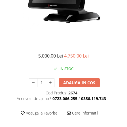
Masini numarat banii
Verificatoare bancnote
Monitoare TouchScreen
Imprimante
Imprimante carduri
Imprimante etichete
Imprimante matriciale
5.000,00 Lei
4.750,00 Lei
Imprimante portabile
IN STOC
Imprimante termice
Scannere documente profesionale
ADAUGA IN COS
Cititoare coduri bare & Terminale
Cod Produs:
2674
portabile
Ai nevoie de ajutor?
0723.066.255
/
0356.119.743
Cititoare coduri bare 1D cu fir
Cititoare coduri bare 2D cu fir
Adauga la Favorite
Cere informatii
Cititoare coduri bare fixe