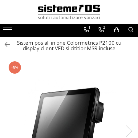
Toate Produsele
1
2
Case marcat fiscale
Sisteme POS All in One
Sistem pos all in one Colormetrics P2100 cu
display client VFD si cititior MSR incluse
Cantare electronice
Cantare comerciale
Cantare cu etichetare
-5%
Cantare incorporabile
Cantare industriale
Cantare Numaratoare
Cantare platforma
Cantare precizie
Cantare verificare
Procesare numerar