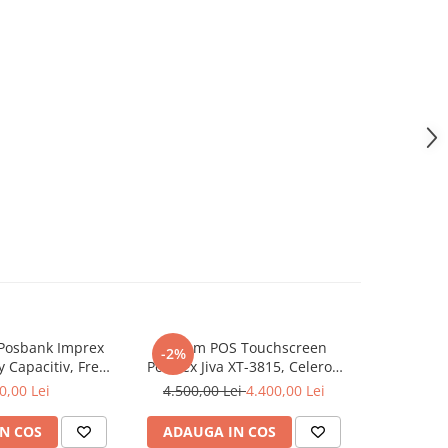
Posbank Imprex
Sistem POS Touchscreen
Sistem 
-2%
 Capacitiv, Free
Posiflex Jiva XT-3815, Celeron
Posiflex Ji
Win POS Ready 7
J1900, True-Flat
i
0,00 Lei
4.500,00 Lei
4.400,00 Lei
6.100,0
N COS
ADAUGA IN COS
PREC