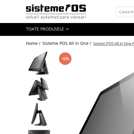
Toate Produsele
TOATE PRODUSELE
Case marcat fiscale
Sisteme POS All in One
Home /
Sisteme POS All in One /
Sistem POS All in One
Cantare electronice
Cantare comerciale
-6%
Cantare cu etichetare
Cantare incorporabile
Cantare industriale
Cantare Numaratoare
Cantare platforma
Cantare precizie
Cantare verificare
Procesare numerar