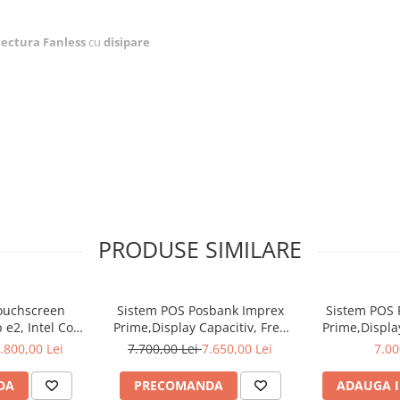
tectura Fanless
cu
disipare
eaza perfect in orice mediu
ie I/O disponibile in diferite
i Dumneavoastra.
PRODUSE SIMILARE
exigentele de vanzare din Retail
a caldurii fara ventilator. Cu
tit pentru cele mai exigente
n fanless (fara ventilator)
ouchscreen
Sistem POS Posbank Imprex
Sistem POS 
 este cea mai inteligenta si
e2, Intel Core
Prime,Display Capacitiv, Free
Prime,Display
mai.
 cu Rama
Bezel, 17",Win POS Ready 7
Bezel, 15",
.800,00 Lei
7.700,00 Lei
7.650,00 Lei
7.00
DA
PRECOMANDA
ADAUGA I