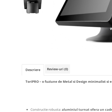
Masini numarat banii
Verificatoare bancnote
Monitoare TouchScreen
Imprimante
Imprimante carduri
Imprimante etichete
Imprimante matriciale
Imprimante portabile
Imprimante termice
Review-uri
(0)
Descriere
Scannere documente profesionale
Cititoare coduri bare & Terminale
ToriPRO – o fuziune de Metal si Design minimalist si 
portabile
Cititoare coduri bare 1D cu fir
Cititoare coduri bare 2D cu fir
Cititoare coduri bare fixe
Constructie robusta:
aluminiul turnat ofera un cad