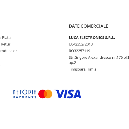
u IP66 (protectie impotriva
il si HoReCa.
DATE COMERCIALE
 Plata
LUCA ELECTRONICS S.R.L.
e Retur
J35/2352/2013
ra ventilator ofera performante
Produselor
RO32257119
Str.Grigore Alexandrescu nr.176 bl.
ap.2
L
 placii de baza (principal sursa de
Timisoara, Timis
r legate de caldura excesiva.
i Interfete I/O
 periferice. Designul modular si
ar, MSR, iButton, RFID, Amprenta