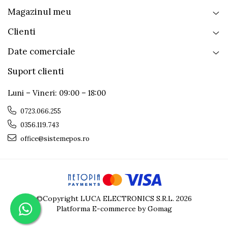
Magazinul meu
Temperatura
0°C – 35°C
de operare
Clienti
Greutate
5.3 kg
Date comerciale
Suport clienti
Luni – Vineri: 09:00 – 18:00
0723.066.255
0356.119.743
office@sistemepos.ro
©Copyright LUCA ELECTRONICS S.R.L. 2026
Platforma E-commerce by Gomag