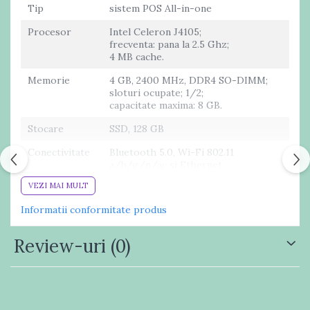
Tip
sistem POS All-in-one
Procesor
Intel Celeron J4105;
frecventa: pana la 2.5 Ghz;
4 MB cache.
Memorie
4 GB, 2400 MHz, DDR4 SO-DIMM;
sloturi ocupate; 1/2;
capacitate maxima: 8 GB.
Stocare
SSD, 128 GB
Conectivitate
Bluetooth 5.0, Wi-Fi 802.11
a/b/g/n/ac si Ethernet
VEZI MAI MULT
Placa video
Intel UHD Graphics 600
Informatii conformitate produs
Specificatii
afisaj TFT LED LCD, cu matrice
ecran
activa;
tehnologie tactila Projected
Review-uri
(0)
Capacitive;
contrast: 400:1;
luminozitate: 187 niti;
ecran edge-to-edge;
zona activa: 344.2 x 193.5 mm;