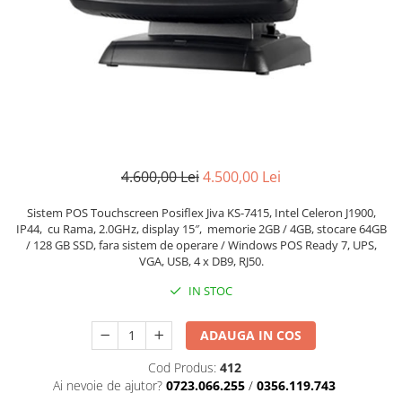
4.600,00 Lei
4.500,00 Lei
Sistem POS Touchscreen Posiflex Jiva KS-7415, Intel Celeron J1900,
IP44, cu Rama, 2.0GHz, display 15″, memorie 2GB / 4GB, stocare 64GB
/ 128 GB SSD, fara sistem de operare / Windows POS Ready 7, UPS,
VGA, USB, 4 x DB9, RJ50.
IN STOC
ADAUGA IN COS
Cod Produs:
412
Ai nevoie de ajutor?
0723.066.255
/
0356.119.743