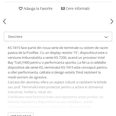
Adauga la Favorite
Cere informatii
Descriere
KS-7415 face parte din noua serie de terminale cu sistem de racire
pasiva de la Posiflex. Cu un display rezistiv 15″, dispozitivul este o
versiune imbunatatita a seriei KS-7200, avand un procesor Intel
Bay Trail J1900 pentru o performanta sporita. La fel ca si celelalte
dispozitive ale seriei KS, terminalul KS-7415 este conceput pentru
a oferi performanta, calitate si design estetic fiind rezistent la
medii extrem de agresive.
Carcasa din aluminiu ofera un aspect robust si rezistent la lichide
sau praf. Terminalul este proiectat pentru a activa in domeniul
industrial, HoReCa, retail, etc.
Fiabilitatea este factorul cheie care reprezinta acest produs, iar
datorita faptului ca dispozitivul nu are ventilator, acesta
functioneaza silentios si in medii dure, reducand astfel
defectiunile mecanice si costurile suplimentare de intretinere. De