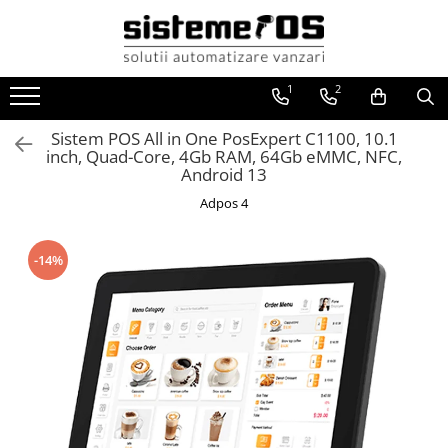
Toate Produsele
1
2
Case marcat fiscale
Sisteme POS All in One
Sistem POS All in One PosExpert C1100, 10.1
inch, Quad-Core, 4Gb RAM, 64Gb eMMC, NFC,
Cantare electronice
Android 13
Cantare comerciale
Adpos 4
Cantare cu etichetare
Cantare incorporabile
-14%
Cantare industriale
Cantare Numaratoare
Cantare platforma
Cantare precizie
Cantare verificare
Procesare numerar