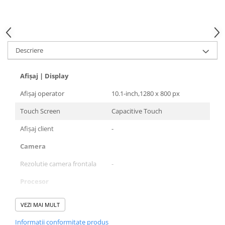
Cititoare coduri bare incastrabile
Cititoare coduri bare wireless
Cititoare coduri de bare
industriale
Descriere
Terminale portabile
Echipamente periferice
Afișaj | Display
Aparate etichetat
Afișaj operator
10.1-inch,1280 x 800 px
Display client
Touch Screen
Capacitive Touch
Standuri POS
Afișaj client
-
Verificatoare preturi
Camera
Sertare & Seifuri
Consumabile
Rezolutie camera frontala
-
Etichete autoadezive
Procesor
Riboane imprimante
Model procesor
Quad-Core
VEZI MAI MULT
Role casa marcat
Frecventa de lucru (Ghz)
1.80
Sisteme POS Refurbished
Informatii conformitate produs