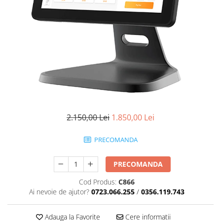
Masini numarat banii
Verificatoare bancnote
Monitoare TouchScreen
Imprimante
Imprimante carduri
Imprimante etichete
Imprimante matriciale
Imprimante portabile
2.150,00 Lei
1.850,00 Lei
Imprimante termice
Scannere documente profesionale
PRECOMANDA
Cititoare coduri bare & Terminale
portabile
PRECOMANDA
Cititoare coduri bare 1D cu fir
Cod Produs:
C866
Cititoare coduri bare 2D cu fir
Ai nevoie de ajutor?
0723.066.255
/
0356.119.743
Cititoare coduri bare fixe
Adauga la Favorite
Cere informatii