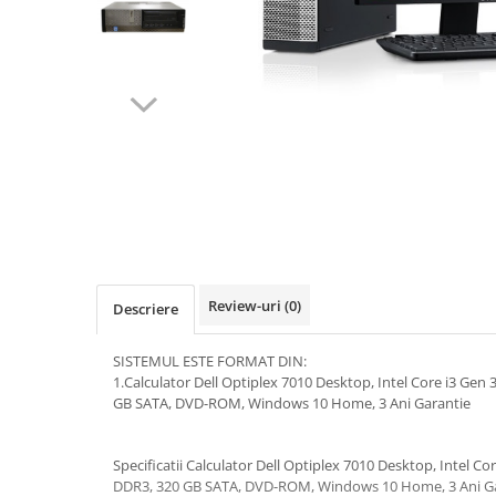
Masini numarat banii
Verificatoare bancnote
Monitoare TouchScreen
Imprimante
Imprimante carduri
Imprimante etichete
Imprimante matriciale
Imprimante portabile
Imprimante termice
Review-uri
(0)
Descriere
Scannere documente profesionale
Cititoare coduri bare & Terminale
SISTEMUL ESTE FORMAT DIN:
portabile
1.Calculator Dell Optiplex 7010 Desktop, Intel Core i3 Gen
Cititoare coduri bare 1D cu fir
GB SATA, DVD-ROM, Windows 10 Home, 3 Ani Garantie
Cititoare coduri bare 2D cu fir
Cititoare coduri bare fixe
Specificatii Calculator Dell Optiplex 7010 Desktop, Intel Co
DDR3, 320 GB SATA, DVD-ROM, Windows 10 Home, 3 Ani G