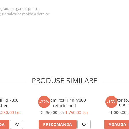
gradabil, gandit pentru
gura salvarea rapida a datelor
PRODUSE SIMILARE
HP RP7800
Sistem Pos HP RP7800
Monitor to
tru mai multe detalii
-22%
-15%
ished
refurbished
ET1515L 
.250,00 Lei
2.250,00 Lei
1.750,00 Lei
1.000,00 
 pentru mai multe detalii
DA
PRECOMANDA
ADAUGA I