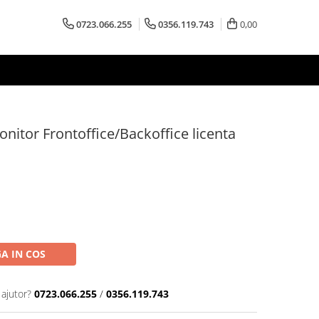
0723.066.255
0356.119.743
0,00
itor Frontoffice/Backoffice licenta
A IN COS
 ajutor?
0723.066.255
/
0356.119.743