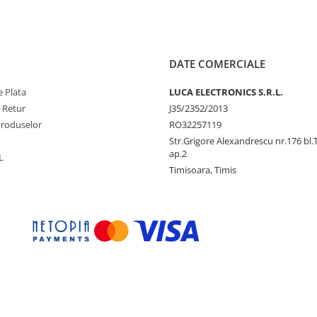
 16x
DATE COMERCIALE
x USB 2.0 (2 fata, 4 spate), 1 x
 Plata
LUCA ELECTRONICS S.R.L.
e Retur
J35/2352/2013
ver, 3 Ani Garantie
Produselor
RO32257119
lack & Silver, 3 Ani Garantie
Str.Grigore Alexandrescu nr.176 bl.
ap.2
L
n calitate si fiabilitate, alaturi
Timisoara, Timis
abil pe 4 axe si HUB-ul integrat