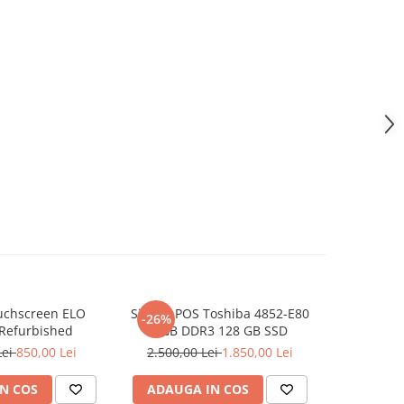
uchscreen ELO
Sistem POS Toshiba 4852-E80
Monit
-26%
-8%
Refurbished
8GB DDR3 128 GB SSD
refurbi
Lei
850,00 Lei
2.500,00 Lei
1.850,00 Lei
1.200,0
N COS
ADAUGA IN COS
ADAUG