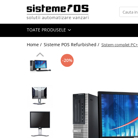
Toate Produsele
TOATE PRODUSELE
Case marcat fiscale
Sisteme POS All in One
Home /
Sisteme POS Refurbished /
Sistem complet PC+ 
Cantare electronice
Cantare comerciale
-20%
Cantare cu etichetare
Cantare incorporabile
Cantare industriale
Cantare Numaratoare
Cantare platforma
Cantare precizie
Cantare verificare
Procesare numerar