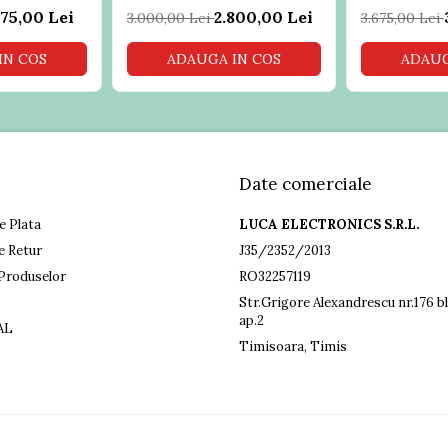
875,00 Lei
2.800,00 Lei
3.000,00 Lei
3.675,00 Lei
IN COS
ADAUGA IN COS
ADAUG
Date comerciale
e Plata
LUCA ELECTRONICS S.R.L.
e Retur
J35/2352/2013
Produselor
RO32257119
Str.Grigore Alexandrescu nr.176 bl
ap.2
AL
Timisoara, Timis