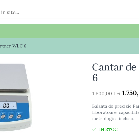
artner WLC 6
Cantar de
6
1.750
1.800,00 Lei
Balanta de precizie Par
laboratoare, capacitat
metrologica inclusa.
IN STOC