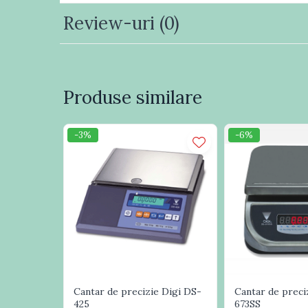
Cititoare coduri bare
Review-uri
(0)
incastrabile
Cititoare coduri bare wireless
Cititoare coduri de bare
industriale
Produse similare
Terminale portabile
Echipamente periferice
-3%
-6%
Aparate etichetat
Display client
Standuri POS
Verificatoare preturi
Sertare & Seifuri
Consumabile
Etichete autoadezive
Riboane imprimante
Cantar de precizie Digi DS-
Cantar de preci
425
673SS