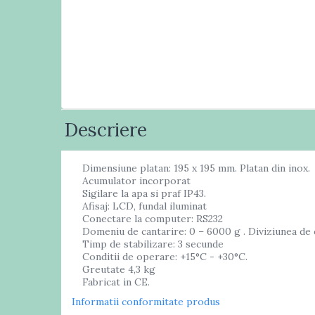
Masini numarat banii
Verificatoare bancnote
Monitoare TouchScreen
Imprimante
Imprimante carduri
Imprimante etichete
Descriere
Imprimante matriciale
Imprimante portabile
Dimensiune platan: 195 x 195 mm. Platan din inox.
Imprimante termice
Acumulator incorporat
Sigilare la apa si praf IP43.
Scannere documente
Afisaj: LCD, fundal iluminat
profesionale
Conectare la computer: RS232
Domeniu de cantarire: 0 – 6000 g . Diviziunea de c
Cititoare coduri bare & Terminale
Timp de stabilizare: 3 secunde
portabile
Conditii de operare: +15°C - +30°C.
Cititoare coduri bare 1D cu fir
Greutate 4,3 kg
Fabricat in CE.
Cititoare coduri bare 2D cu fir
Informatii conformitate produs
Cititoare coduri bare fixe