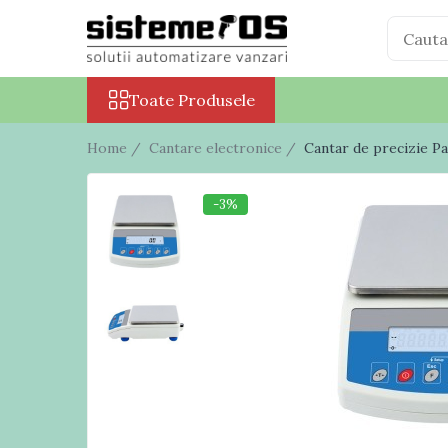
Toate Produsele
Toate Produsele
Case marcat fiscale
Sisteme POS All in One
Home /
Cantare electronice /
Cantar de precizie P
Cantare electronice
Cantare comerciale
-3%
Cantare cu etichetare
Cantare incorporabile
Cantare industriale
Cantare Numaratoare
Cantare platforma
Cantare precizie
Cantare verificare
Procesare numerar