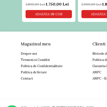
Role casa marcat
1.750,00 Lei
1.
1.800,00 Lei
2.000,00 Lei
Sisteme POS Refurbished
ADAUGA IN COS
ADAUGA 
Sisteme Supraveghere Video si
Antiefractie
Sisteme Antiefractie
Sisteme Supraveghere Video
Software
Magazinul meu
Clienti
Sisteme acces control si Pontaj
electronic
Despre noi
Metode d
Termeni si Conditii
Politica d
Politica de Confidentialitate
Garantia 
Politica de livrare
ANPC
Contact
ANPC - S