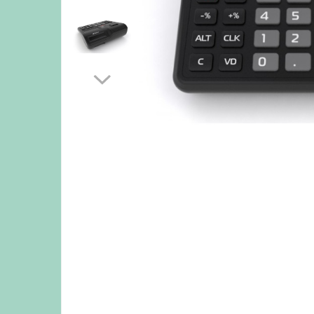
Masini numarat banii
Verificatoare bancnote
Monitoare TouchScreen
Imprimante
Imprimante carduri
Imprimante etichete
Imprimante matriciale
Imprimante portabile
Imprimante termice
Scannere documente
profesionale
Cititoare coduri bare & Terminale
portabile
Cititoare coduri bare 1D cu fir
Cititoare coduri bare 2D cu fir
Cititoare coduri bare fixe