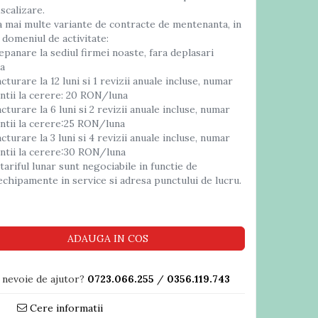
iscalizare.
 mai multe variante de contracte de mentenanta, in
i domeniul de activitate:
epanare la sediul firmei noaste, fara deplasari
na
cturare la 12 luni si 1 revizii anuale incluse, numar
entii la cerere: 20 RON/luna
cturare la 6 luni si 2 revizii anuale incluse, numar
entii la cerere:25 RON/luna
cturare la 3 luni si 4 revizii anuale incluse, numar
entii la cerere:30 RON/luna
 tariful lunar sunt negociabile in functie de
echipamente in service si adresa punctului de lucru.
ADAUGA IN COS
 nevoie de ajutor?
0723.066.255
/
0356.119.743
Cere informatii