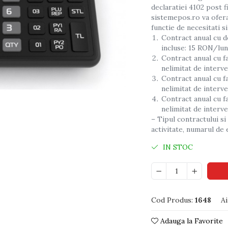
declaratiei 4102 post f
sistemepos.ro va ofera
functie de necesitati s
Contract anual cu d
incluse: 15 RON/lu
Contract anual cu fa
nelimitat de interv
Contract anual cu fa
nelimitat de interv
Contract anual cu fa
nelimitat de interv
– Tipul contractului si
activitate, numarul de 
IN STOC
Cod Produs:
1648
Ai
Adauga la Favorite