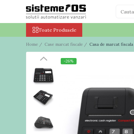
Toate Produsele
Toate Produsele
Case marcat fiscale
Sisteme POS All in One
Home /
Case marcat fiscale /
Casa de marcat fiscal
Cantare electronice
Cantare comerciale
-26%
Cantare cu etichetare
Cantare incorporabile
Cantare industriale
Cantare Numaratoare
Cantare platforma
Cantare precizie
Cantare verificare
Procesare numerar