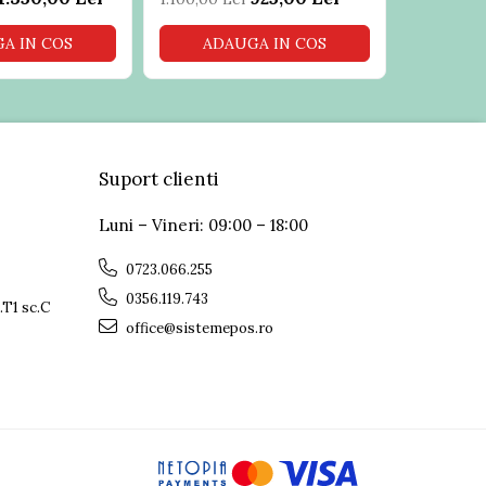
A IN COS
ADAUGA IN COS
ADA
Suport clienti
Luni – Vineri: 09:00 – 18:00
0723.066.255
0356.119.743
.T1 sc.C
office@sistemepos.ro