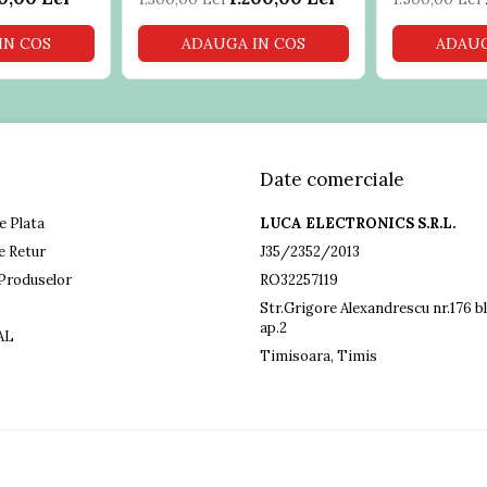
IN COS
ADAUGA IN COS
ADAUG
Date comerciale
e Plata
LUCA ELECTRONICS S.R.L.
e Retur
J35/2352/2013
Produselor
RO32257119
Str.Grigore Alexandrescu nr.176 bl
ap.2
AL
Timisoara, Timis