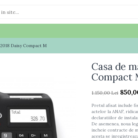
a 2018 Daisy Compact M
Casa de ma
Compact 
850,0
1.150,00 Lei
Pretul afisat include 
actelor la ANAF, ridic
declaratiilor de instal
De asemenea, noua legis
incheie contracte de m
acesta se inregistreaz