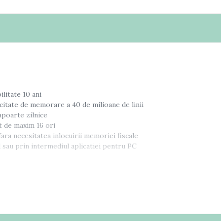
ilitate 10 ani
citate de memorare a 40 de milioane de linii
apoarte zilnice
t de maxim 16 ori
fara necesitatea inlocuirii memoriei fiscale
sau prin intermediul aplicatiei pentru PC
te
tuarii bonului fiscal sau 10.000 clienti preprogramati
C628-101