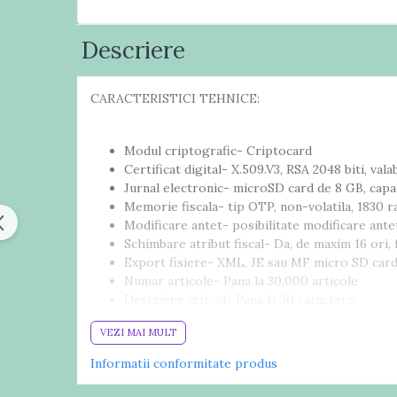
Cititoare coduri bare
incastrabile
Descriere
Cititoare coduri bare wireless
Cititoare coduri de bare
CARACTERISTICI TEHNICE:
industriale
Terminale portabile
Modul criptografic- Criptocard
Echipamente periferice
Certificat digital- X.509.V3, RSA 2048 biti, valab
Jurnal electronic- microSD card de 8 GB, capa
Aparate etichetat
Memorie fiscala- tip OTP, non-volatila, 1830 r
Display client
Modificare antet- posibilitate modificare ante
Standuri POS
Schimbare atribut fiscal- Da, de maxim 16 ori, 
Export fisiere- XML, JE sau MF micro SD card 
Verificatoare preturi
Numar articole- Pana la 30.000 articole
Sertare & Seifuri
Descriere articol- Pana la 30 caractere
Numar departamente- Pana la 99 departamen
Consumabile
VEZI MAI MULT
Numar operatori- 20 de operatori cu parola
Etichete autoadezive
Cote de TVA- 5 grupe de TVA
Informatii conformitate produs
Riboane imprimante
Tiparire CUI/CIF client- DA, in momentul efec
Imprimanta termica- silentioasa, easy load, Y