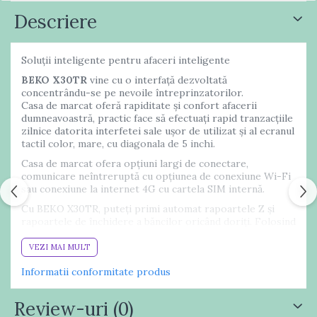
Descriere
Soluții inteligente pentru afaceri inteligente
BEKO X30TR
vine cu o interfață dezvoltată
concentrându-se pe nevoile întreprinzatorilor.
Casa de marcat oferă rapiditate și confort afacerii
dumneavoastră, practic face să efectuați rapid tranzacțiile
zilnice datorita interfetei sale ușor de utilizat și al ecranul
tactil color, mare, cu diagonala de 5 inchi.
Casa de marcat ofera opțiuni largi de conectare,
comunicare neîntreruptă cu opțiunea de conexiune Wi-Fi
sau conexiune la internet 4G cu cartela SIM internă.
Cu BEKO X30TR, puteți primi automat rapoartele Z și
rapoartele de închidere a băncilor oricând doriți. Folosind
funcția „Automatic End of Day Time” a dispozitivului,
puteți alege ora dorită și puteți face ca X30 TR să
VEZI MAI MULT
raporteze automat oricând doriți.
Informatii conformitate produs
Review-uri
(0)