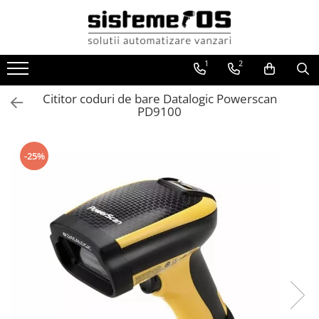
Toate Produsele
1
2
Case marcat fiscale
Sisteme POS All in One
Cititor coduri de bare Datalogic Powerscan
PD9100
Cantare electronice
Cantare comerciale
Cantare cu etichetare
-25%
Cantare incorporabile
Cantare industriale
Cantare Numaratoare
Cantare platforma
Cantare precizie
Cantare verificare
Procesare numerar