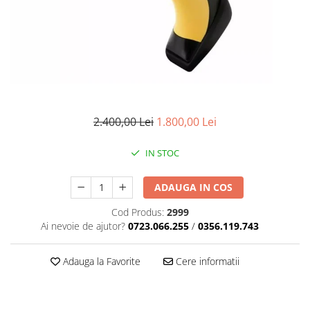
Masini numarat banii
Verificatoare bancnote
Monitoare TouchScreen
Imprimante
Imprimante carduri
Imprimante etichete
2.400,00 Lei
1.800,00 Lei
Imprimante matriciale
Imprimante portabile
IN STOC
Imprimante termice
ADAUGA IN COS
Scannere documente profesionale
Cod Produs:
2999
Cititoare coduri bare & Terminale
Ai nevoie de ajutor?
0723.066.255
/
0356.119.743
portabile
Cititoare coduri bare 1D cu fir
Adauga la Favorite
Cere informatii
Cititoare coduri bare 2D cu fir
Cititoare coduri bare fixe