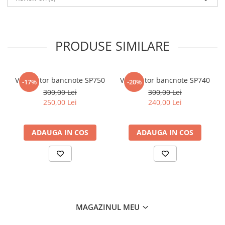
Optiuni: baterie reincarcabila, cablu adaptor pentru masina,
montare pe perete, placa anti-furt
Greutate: 0,5 kg
Dimensiuni: 80 x 135 x 170mm
PRODUSE SIMILARE
Marca: Ratiotec
Verificator bancnote SP750
Verificator bancnote SP740
-17%
-20%
300,00 Lei
300,00 Lei
250,00 Lei
240,00 Lei
ADAUGA IN COS
ADAUGA IN COS
MAGAZINUL MEU