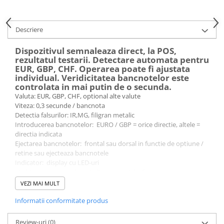
Descriere
Dispozitivul semnaleaza direct, la POS,
rezultatul testarii. Detectare automata pentru
EUR, GBP, CHF. Operarea poate fi ajustata
individual. Veridicitatea bancnotelor este
controlata in mai putin de o secunda.
Valuta: EUR, GBP, CHF, optional alte valute
Viteza: 0,3 secunde / bancnota
Detectia falsurilor: IR,MG, filigran metalic
Introducerea bancnotelor: EURO / GBP = orice directie, altele =
directia indicata
Ejectarea bancnotelor: frontal sau dorsal in functie de optiune /
retine sau ejecteaza bancnotele
Indicator: display cu LED-uri
Limbi: germana, engleza, italiana, spaniola, franceza
Semnal de atentionare austica / semnal cadru: pentru pornire
VEZI MAI MULT
sau oprire
Standby / mod de salvare a energiei: ajustabil, in pasi a cate 15
Informatii conformitate produs
minute
Interfata PC: USB
Review-uri
(0)