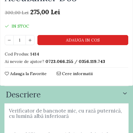
275,00 Lei
300,00 Lei
IN STOC
ADAUGA IN COS
Cod Produs:
1414
Ai nevoie de ajutor?
0723.066.255
/
0356.119.743
Adauga la Favorite
Cere informatii
Descriere
Verificator de bancnote mic, cu rază puternică,
cu lumină albă inferioară