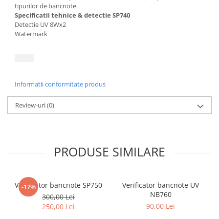
tipurilor de bancnote.
Specificatii tehnice & detectie SP740
Detectie UV 8Wx2
Watermark
Informatii conformitate produs
Review-uri
(0)
PRODUSE SIMILARE
Verificator bancnote SP750
Verificator bancnote UV
-17%
NB760
300,00 Lei
90,00 Lei
250,00 Lei