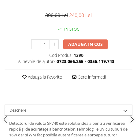
300,00 Lei
240,00 Lei
IN STOC
ADAUGA IN COS
Cod Produs:
1390
Ai nevoie de ajutor?
0723.066.255
/
0356.119.743
Adauga la Favorite
Cere informatii
Descriere
Detectorul de valută SP740 este soluţia ideală pentru verificarea
rapidă şi de acurateţe a bancnotelor. Tehnologiile UV cu tuburi de
16W dar si WM fac posibila autentificarea a aproape tuturor